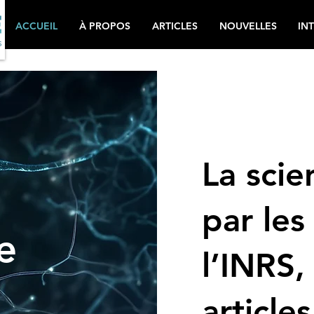
ACCUEIL
À PROPOS
ARTICLES
NOUVELLES
IN
La scie
par les
e
l’INRS,
articles