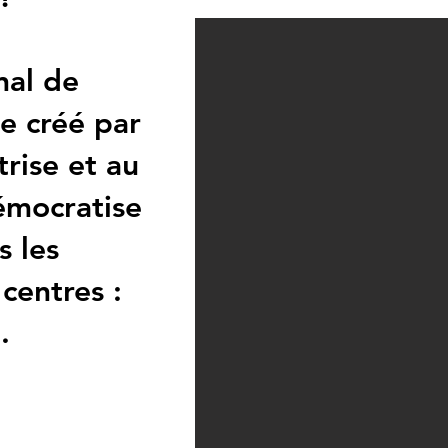
nal de
ue créé par
trise et au
démocratise
s les
centres :
.