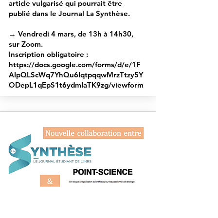
article vulgarisé qui pourrait être
publié dans le Journal La Synthèse.
→ Vendredi 4 mars, de 13h à 14h30,
sur Zoom.
Inscription obligatoire :
https://docs.google.com/forms/d/e/1F
AIpQLScWq7YhQu6IqtpqqwMrzTtzy5Y
ODepL1qEpS1t6ydmIaTK9zg/viewform