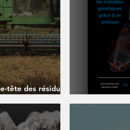
se-tête des résidus
iers
Volume I _La 