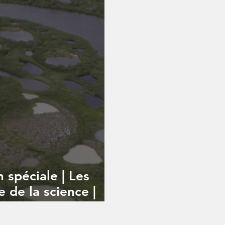
n spéciale | Les
e de la science |
tives, G3E