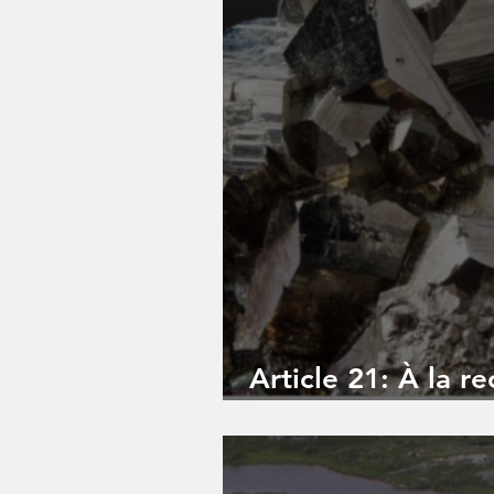
Article 21: À la r
l'Indium perdu