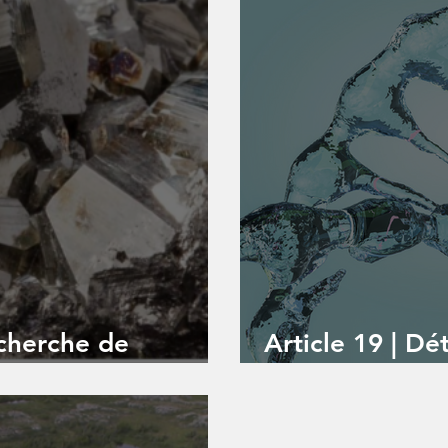
echerche de
Article 19 | Dé
dans une goutt