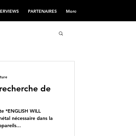
TERVIEWS
PARTENAIRES
More
cture
a recherche de
mte *ENGLISH WILL
étal nécessaire dans la
pareils...